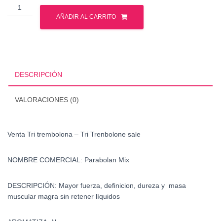
Venta
Tri
AÑADIR AL CARRITO
trembolona
-
Tri
Trenbolone
sale
DESCRIPCIÓN
cantidad
VALORACIONES (0)
Venta Tri trembolona – Tri Trenbolone sale
N
OMBRE COMERCIAL:
Parabolan Mix
DESCRIPCIÓN:
Mayor fuerza, definicion, dureza y
masa
muscular magra sin retener líquidos