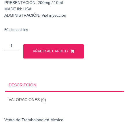
PRESENTACIÓN: 200mg / 10ml
MADE IN: USA
ADMINISTRACIÓN: Vial inyección
50 disponibles
Venta
de
AÑADIR AL CARRITO
Trembolona
en
Mexico
cantidad
DESCRIPCIÓN
VALORACIONES (0)
Venta de Trembolona en Mexico