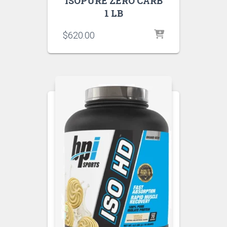
ISOPURE ZERO CARB
1 LB
$
620.00