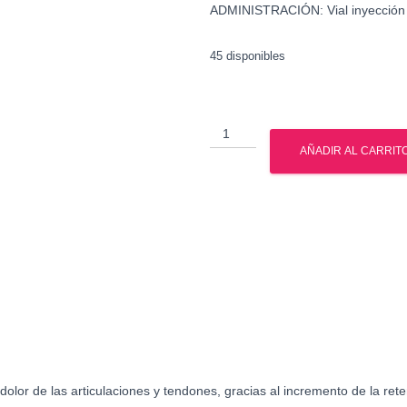
ADMINISTRACIÓN: Vial inyección
45 disponibles
Testosterona
Enantato
AÑADIR AL CARRIT
-
British
Dragon
cantidad
 dolor de las articulaciones y tendones, gracias al incremento de la rete