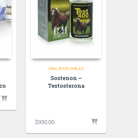
D&H
INYECTABLES
Sostenon –
co
Testosterona
$
950.00