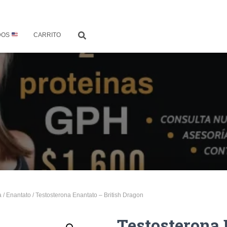
DOS
CARRITO
a
/
Enantato
/ Testosterona Enantato – British Dragon
Testosterona 