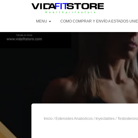
MENU
COMO COMPRAR Y ENVÍO A ESTADOS UNI
Inicio
/
Esteroides Anabolicos
/
Inyectables
/
Testosteron