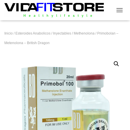
CAMB
Inicio
/
Esteroides Anabolicos
/
Inyectables
/
Methenolona
/ Primobolan –
Metenolona – British Dragon