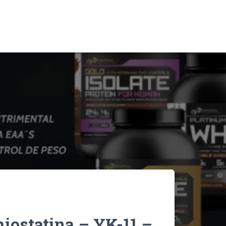
miostatina – YK-11 –