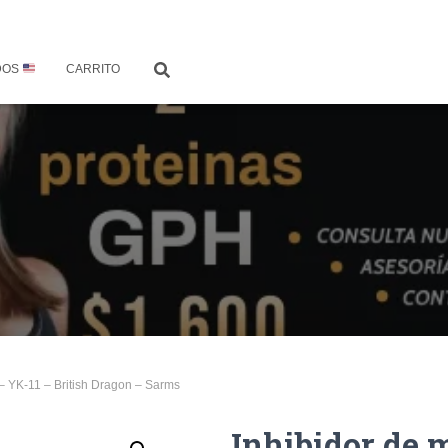
DOS
CARRITO
 – YK-11 – British Dragon – Sarms
Inhibidor de 