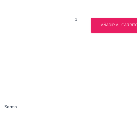
Inhibidor
de
AÑADIR AL CARRIT
miostatina
-
YK-
11
-
British
Dragon
-
Sarms
cantidad
n – Sarms