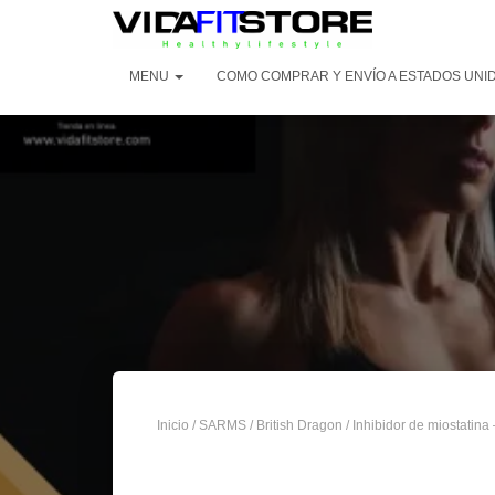
MENU
COMO COMPRAR Y ENVÍO A ESTADOS UNI
Inicio
/
SARMS
/
British Dragon
/ Inhibidor de miostatina