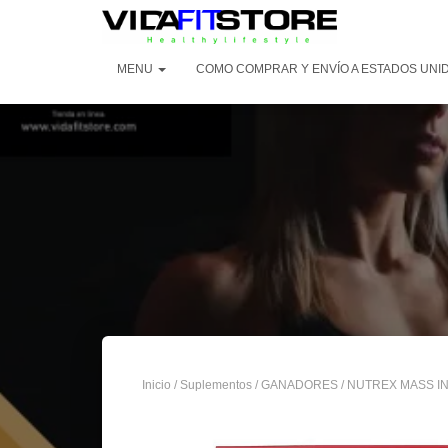
MENU
COMO COMPRAR Y ENVÍO A ESTADOS UNI
Inicio
/
Suplementos
/
GANADORES
/ NUTREX MASS IN