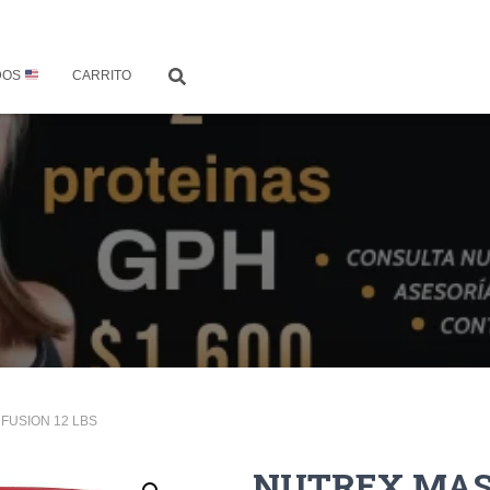
DOS
CARRITO
FUSION 12 LBS
NUTREX MASS