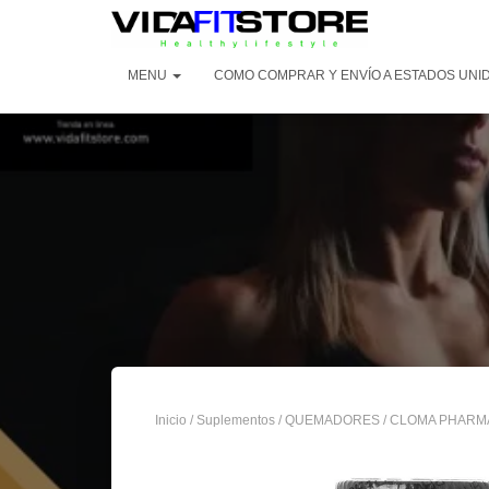
MENU
COMO COMPRAR Y ENVÍO A ESTADOS UNI
Inicio
/
Suplementos
/
QUEMADORES
/ CLOMA PHARM