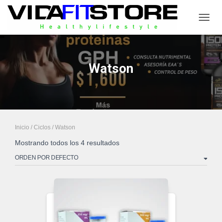
CAMB
Watson
Inicio
/
Ciclos
/ Watson
Mostrando todos los 4 resultados