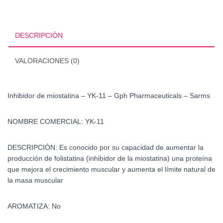
YK-
11
-
DESCRIPCIÓN
Gph
Pharmaceuticals
VALORACIONES (0)
-
Sarms
cantidad
Inhibidor de miostatina – YK-11 – Gph Pharmaceuticals – Sarms
NOMBRE COMERCIAL:
YK-11
DESCRIPCIÓN:
Es conocido por su capacidad de aumentar la
producción de folistatina (inhibidor de la miostatina) una proteína
que mejora el crecimiento muscular y aumenta el límite natural de
la masa muscular
AROMATIZA:
No