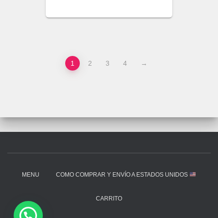
1
2
3
4
→
MENU
COMO COMPRAR Y ENVÍO A ESTADOS UNIDOS
CARRITO