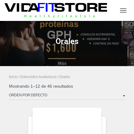
CAMB
Orales
Inicio
/
Esteroides Anabolicos
/ Orales
Mostrando 1–12 de 46 resultados